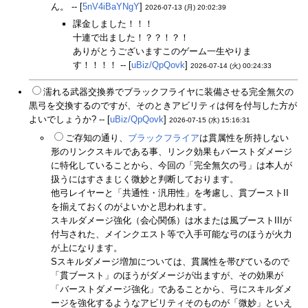
ん。 -- [
5nV4iBaYNgY
]
2026-07-13 (月) 20:02:39
課金しました！！！
十連で出ました！？？！？！
ありがとうございますこのゲーム一生やりま
す！！！！ -- [
uBiz/QpQovk
]
2026-07-14 (火) 00:24:33
濡れる武器交換券でブラックフライヤに装備させる完全無欠の
黒弓を交換するのですが、そのときアビリティは何を付与した方が
よいでしょうか? -- [
uBiz/QpQovk
]
2026-07-15 (水) 15:16:31
ご存知の通り、
ブラックフライア
は貫属性を所持しない
形のリンクスキルである事、リンク効果もバーストダメージ
に特化していることから、今回の「完全無欠の弓」は本人が
扱うにはすさまじく微妙と判断しております。
他弓レイヤーと「共通性・汎用性」を考慮し、貫ブーストII
を揃えておくのがよいかと思われます。
スキルダメージ強化（会心関係）は水または風ブーストIIIが
付与された、メインクエスト等で入手可能な弓のほうが火力
が上になります。
Sスキルダメージ増加については、貫属性を帯びているので
「貫ブースト」のほうがダメージが出ますが、その効果が
「バーストダメージ強化」であることから、弓にスキルダメ
ージを強化するようなアビリティそのものが「微妙」といえ