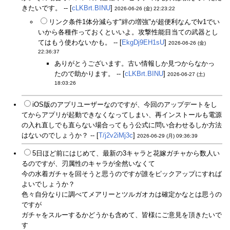
きたいです。 -- [
cLKBrt.BINU
]
2026-06-26 (金) 22:23:22
リンク条件1体分減らす"絆の増強"が超便利なんでlv1でい
いから各種作っておくといいよ。攻撃性能目当ての武器とし
てはもう使わないかも。 -- [
EkgDj9EH1sU
]
2026-06-26 (金)
22:36:37
ありがとうございます。古い情報しか見つからなかっ
たので助かります。 -- [
cLKBrt.BINU
]
2026-06-27 (土)
18:03:26
iOS版のアプリユーザーなのですが、今回のアップデートをし
てからアプリが起動できなくなってしまい、再インストールも電源
の入れ直しでも直らない場合ってもう公式に問い合わせるしか方法
はないのでしょうか？ -- [
T/j2v2iMj3c
]
2026-06-29 (月) 09:36:39
5日ほど前にはじめて、最新の3キャラと花嫁ガチャから数人い
るのですが、刃属性のキャラが全然いなくて
今の水着ガチャを回そうと思うのですが誰をピックアップにすれば
よいでしょうか？
色々自分なりに調べてメアリーとツルガオカは確定かなとは思うの
ですが
ガチャをスルーするかどうかも含めて、皆様にご意見を頂きたいで
す