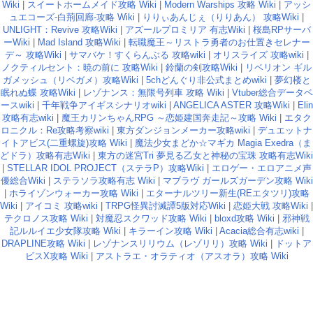
Wiki
|
スイートホームメイド攻略 Wiki
|
Modern Warships 攻略 Wiki
|
アッシ
ュエコーズ-白荊回廊-攻略 Wiki
|
りりぃあんじぇ（りりあん） 攻略Wiki
|
UNLIGHT：Revive 攻略Wiki
|
アズールプロミリア 有志Wiki
|
桜島RPサーバ
ーWiki
|
Mad Island 攻略Wiki
|
転職魔王～リストラ勇者のお仕置きセレナー
デ～ 攻略Wiki
|
サマバケ！すくらんぶる 攻略wiki
|
オリスライズ 攻略wiki
|
ノクティルセント：暁の前に 攻略Wiki
|
鈴蘭の剣攻略Wiki
|
リベリオン ギル
ガメッシュ（リベガメ）攻略Wiki
|
5chどんぐり非公式まとめwiki
|
夢幻楼と
眠れぬ蝶 攻略Wiki
|
レゾナンス：無限号列車 攻略 Wiki
|
Vtuber総合データベ
ースwiki
|
千年戦争アイギスシナリオwiki
|
ANGELICA ASTER 攻略Wiki
|
Elin
攻略有志wiki
|
魔王カリンちゃんRPG ～恋姫建国奔走記～攻略 Wiki
|
エタク
ロニクル：Re攻略考察wiki
|
東方ダンジョンメーカー攻略wiki
|
デュエットナ
イトアビス(二重螺旋)攻略 Wiki
|
魔法少女まどか☆マギカ Magia Exedra（ま
どドラ）攻略有志Wiki
|
東方の迷宮Tri 夢見る乙女と神秘の宝珠 攻略有志Wiki
|
STELLAR IDOL PROJECT（ステラP）攻略Wiki
|
エロゲー・エロアニメ声
優総合Wiki
|
ステラソラ攻略有志 Wiki
|
マブラヴ ガールズガーデン攻略 Wiki
|
ホライゾンウォーカー攻略 Wiki
|
エターナルツリー新生(REエタツリ)攻略
Wiki
|
アイコミ 攻略wiki
|
TRPG怪異討滅譚5版対応Wiki
|
恋姫大戦 攻略Wiki
|
テクロノス攻略 Wiki
|
対魔忍スクワッド攻略 Wiki
|
bloxd攻略 Wiki
|
邪神戦
記ルルイエ少女隊攻略 Wiki
|
キラーイン攻略 Wiki
|
Acacia総合有志wiki
|
DRAPLINE攻略 Wiki
|
レゾナンスリリウム（レゾリリ）攻略 Wiki
|
ドットア
ビスX攻略 Wiki
|
アストラエ・オラティオ（アスオラ）攻略 Wiki