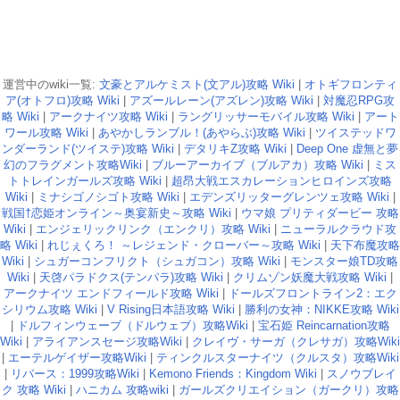
運営中のwiki一覧:
文豪とアルケミスト(文アル)攻略 Wiki
|
オトギフロンティ
ア(オトフロ)攻略 Wiki
|
アズールレーン(アズレン)攻略 Wiki
|
対魔忍RPG攻
略 Wiki
|
アークナイツ攻略 Wiki
|
ラングリッサーモバイル攻略 Wiki
|
アート
ワール攻略 Wiki
|
あやかしランブル！(あやらぶ)攻略 Wiki
|
ツイステッドワ
ンダーランド(ツイステ)攻略 Wiki
|
デタリキZ攻略 Wiki
|
Deep One 虚無と夢
幻のフラグメント攻略Wiki
|
ブルーアーカイブ（ブルアカ）攻略 Wiki
|
ミス
トトレインガールズ攻略 Wiki
|
超昂大戦エスカレーションヒロインズ攻略
Wiki
|
ミナシゴノシゴト攻略 Wiki
|
エデンズリッターグレンツェ攻略 Wiki
|
戦国†恋姫オンライン～奥宴新史～攻略 Wiki
|
ウマ娘 プリティダービー 攻略
Wiki
|
エンジェリックリンク（エンクリ）攻略 Wiki
|
ニューラルクラウド攻
略 Wiki
|
れじぇくろ！ ～レジェンド・クローバー～攻略 Wiki
|
天下布魔攻略
Wiki
|
シュガーコンフリクト（シュガコン）攻略 Wiki
|
モンスター娘TD攻略
Wiki
|
天啓パラドクス(テンパラ)攻略 Wiki
|
クリムゾン妖魔大戦攻略 Wiki
|
アークナイツ エンドフィールド攻略 Wiki
|
ドールズフロントライン2：エク
シリウム攻略 Wiki
|
V Rising日本語攻略 Wiki
|
勝利の女神：NIKKE攻略 Wiki
|
ドルフィンウェーブ（ドルウェブ）攻略Wiki
|
宝石姫 Reincarnation攻略
Wiki
|
アライアンスセージ攻略Wiki
|
クレイヴ・サーガ（クレサガ）攻略Wiki
|
エーテルゲイザー攻略Wiki
|
ティンクルスターナイツ（クルスタ）攻略Wiki
|
リバース：1999攻略Wiki
|
Kemono Friends：Kingdom Wiki
|
スノウブレイ
ク 攻略 Wiki
|
ハニカム 攻略wiki
|
ガールズクリエイション（ガークリ）攻略