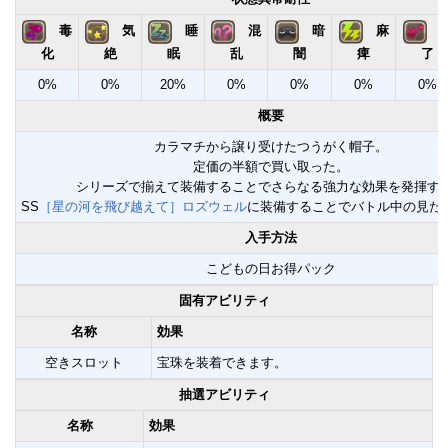
毒
気
睡
混
暗
麻
化
絶
眠
乱
闇
痺
了
0%
0%
20%
0%
0%
0%
0%
概要
カラマチから譲り受けたつうがく帽子。
定価の半額で買い取った。
シリーズで揃えて装備することでさらなる強力な効果を発揮す
SS
［星の河を飛び越えて］ロズウェル
に装備することでバトル中の見た
入手方法
こどもの日お得パック
固有アビリティ
名称
効果
空きスロット
宝珠を装着できます。
抽選アビリティ
名称
効果