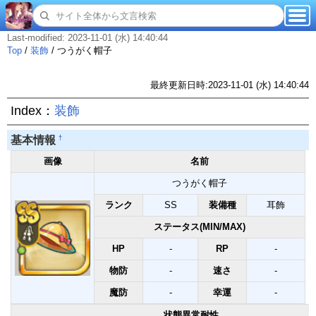
Last-modified: 2023-11-01 (水) 14:40:44
Top
/
装飾
/
つうがく帽子
最終更新日時:2023-11-01 (水) 14:40:44
Index：
装飾
†
基本情報
画像
名前
つうがく帽子
ランク
SS
装備種
耳飾
ステータス(MIN/MAX)
HP
-
RP
-
物防
-
速さ
-
魔防
-
幸運
-
状態異常耐性