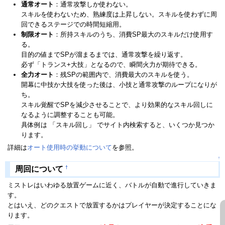
通常オート
：通常攻撃しか使わない。
スキルを使わないため、熟練度は上昇しない。スキルを使わずに周
回できるステージでの時間短縮用。
制限オート
：所持スキルのうち、消費SP最大のスキルだけ使用す
る。
目的の値までSPが溜まるまでは、通常攻撃を繰り返す。
必ず「トランス+大技」となるので、瞬間火力が期待できる。
全力オート
：残SPの範囲内で、消費最大のスキルを使う。
開幕に中技か大技を使った後は、小技と通常攻撃のループになりが
ち。
スキル覚醒でSPを減少させることで、より効果的なスキル回しに
なるように調整することも可能。
具体例は 「スキル回し」 でサイト内検索すると、いくつか見つか
ります。
詳細は
オート使用時の挙動について
を参照。
↑
†
周回について
ミストレはいわゆる放置ゲームに近く、バトルが自動で進行していきま
す。
とはいえ、どのクエストで放置するかはプレイヤーが決定することにな
ります。