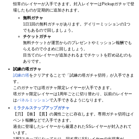
恒常のレイヤーが入手できます。封入レイヤーはPickupガチャで登
場したものが定期的に追加されます。
無料ガチャ
1日1回の無料ガチャがあります。デイリーミッションの1つ
でもあるので回しましょう。
チケットガチャ
無料チケットが運営からのプレゼントやミッション報酬でも
らえるので小まめに回しましょう。
目当てのレイヤーが追加されるまでチケットを貯め込むのも
ありです。
試練の塔ガチャ
試練の塔
をクリアすることで「試練の塔ガチャ切符」が入手できま
す。
このガチャでは塔ガチャ限定レイヤーが入手できます。
塔ガチャ限定レイヤーは1周年ごとに切り替わり、以前のレイヤー
は
パネルミッション
で入手できるようになります。
ミラクルステップアップガチャ
【刃】【衝】【貫】の属性ごとに存在します。専用ガチャ切符はイ
ベント報酬などで入手できます。
過去に登場したレイヤーから厳選されたSSレイヤーが封入されて
います。
1周3ステップになっており、回す度にSSレイヤーの出現率が