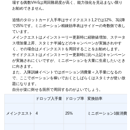
場する偶数VH-5は周回難易度が高く、能力強化を見込まない限り
お勧めできません。
追憶のタロットカード入手率はサイドクエスト1,2では12%、3以降
で25%です。ミニポーション精錬効率表はサイドーの奇数側で表し
ています。
メインクエストはメインストーリー更新時に経験値増加、ステータ
ス増加量上昇、スタミナ半減などのキャンペーンが実施されやす
く、その場合はメインクエストを周回することをお勧めします。
サイドクエストはメインストーリー更新時に比べ上記キャンペーン
が実施されにくいですが、ミニポーションを大量に生産したいとき
に向きます。
また、入隊訓練イベントではポーション消費量＜入手量になるの
で、ここでポーションを稼いでおくとしばらくはスタミナが使い放
題になります。
自分が楽に倒せる箇所で周回するのがよいでしょう。
ドロップ入手量
ドロップ率
変換効率
メインクエスト
4
25%
ミニポーション1個消費