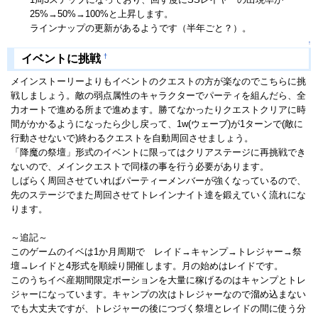
25%→50%→100%と上昇します。
ラインナップの更新があるようです（半年ごと？）。
↑
†
イベントに挑戦
メインストーリーよりもイベントのクエストの方が楽なのでこちらに挑
戦しましょう。敵の弱点属性のキャラクターでパーティを組んだら、全
力オートで進める所まで進めます。勝てなかったりクエストクリアに時
間がかかるようになったら少し戻って、1w(ウェーブ)が1ターンで(敵に
行動させないで)終わるクエストを自動周回させましょう。
「降魔の祭壇」形式のイベントに限ってはクリアステージに再挑戦でき
ないので、メインクエストで同様の事を行う必要があります。
しばらく周回させていればパーティーメンバーが強くなっているので、
先のステージでまた周回させてトレインナイト達を鍛えていく流れにな
ります。
～追記～
このゲームのイベは1か月周期で レイド→キャンプ→トレジャー→祭
壇→レイドと4形式を順繰り開催します。月の始めはレイドです。
このうちイベ産期間限定ポーションを大量に稼げるのはキャンプとトレ
ジャーになっています。キャンプの次はトレジャーなので溜め込まない
でも大丈夫ですが、トレジャーの後につづく祭壇とレイドの間に使う分