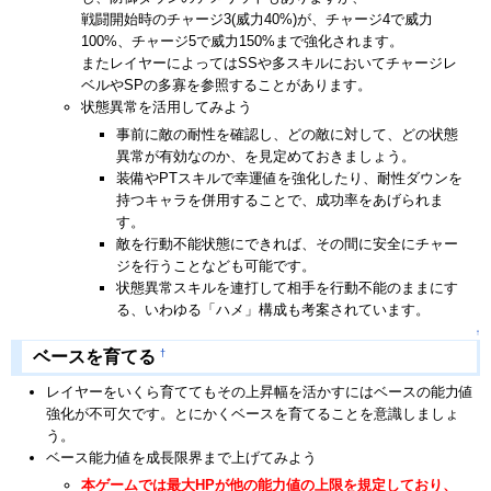
戦闘開始時のチャージ3(威力40%)が、チャージ4で威力
100%、チャージ5で威力150%まで強化されます。
またレイヤーによってはSSや多スキルにおいてチャージレ
ベルやSPの多寡を参照することがあります。
状態異常を活用してみよう
事前に敵の耐性を確認し、どの敵に対して、どの状態
異常が有効なのか、を見定めておきましょう。
装備やPTスキルで幸運値を強化したり、耐性ダウンを
持つキャラを併用することで、成功率をあげられま
す。
敵を行動不能状態にできれば、その間に安全にチャー
ジを行うことなども可能です。
状態異常スキルを連打して相手を行動不能のままにす
る、いわゆる「ハメ」構成も考案されています。
↑
†
ベースを育てる
レイヤーをいくら育ててもその上昇幅を活かすにはベースの能力値
強化が不可欠です。とにかくベースを育てることを意識しましょ
う。
ベース能力値を成長限界まで上げてみよう
本ゲームでは最大HPが他の能力値の上限を規定しており、