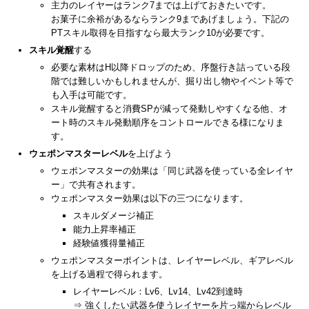
主力のレイヤーはランク7までは上げておきたいです。
お菓子に余裕があるならランク9まであげましょう。下記の
PTスキル取得を目指すなら最大ランク10が必要です。
スキル覚醒
する
必要な素材はH以降ドロップのため、序盤行き詰っている段
階では難しいかもしれませんが、掘り出し物やイベント等で
も入手は可能です。
スキル覚醒すると消費SPが減って発動しやすくなる他、オ
ート時のスキル発動順序をコントロールできる様になりま
す。
ウェポンマスターレベル
を上げよう
ウェポンマスターの効果は「同じ武器を使っている全レイヤ
ー」で共有されます。
ウェポンマスター効果は以下の三つになります。
スキルダメージ補正
能力上昇率補正
経験値獲得量補正
ウェポンマスターポイントは、レイヤーレベル、ギアレベル
を上げる過程で得られます。
レイヤーレベル：Lv6、Lv14、Lv42到達時
⇒ 強くしたい武器を使うレイヤーを片っ端からレベル