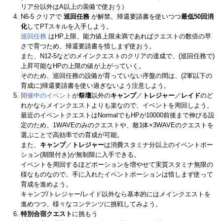
リア分以外はA以上の装備で使おう）
N6-5 クリアで
巡回任務
が解禁。帰還要請書を使いつつ
最低50回消
化
してPTスキルを入手しよう。
巡回任務
はHP上限、能力値上限未満であればクエストの数倍の早
さで育つため、帰還要請書を惜しまず使おう。
また、N12-5などのメインクエストのクリアの達成で、(巡回任務で)
上昇可能なHPの上限の値が上がっていく。
そのため、巡回任務の設備が育っていない序盤の間は、(2軍以下の
育成に)帰還要請書を使い過ぎないよう注意しよう。
開催中のイベント
が
祭壇
以外の
キャンプ
／
トレジャー
／
レイド
のど
れかならメインクエストよりも楽なので、イベントを周回しよう。
最近のイベントクエストはNormalでもHPが10000前後まで伸びる設
定のため、1WAVEのみのクエストや、敵1体×3WAVEのクエストを
選ぶことで高効率での育成が可能。
また、
キャンプ
／
トレジャー
は消費スタミナ分以上のイベントポー
ション(期限付き)が無制限に入手できる。
イベントを周回するほどポーションを増やせて実質スタミナ無限の
様なものなので、手に入れたイベントポーションは惜しまず使って
育成を進めよう。
キャンプ/トレジャー/レイド以外なら基本的にはメインクエストを
進めつつ、様々なコンテンツに挑戦してみよう。
特別合宿クエスト
に挑もう