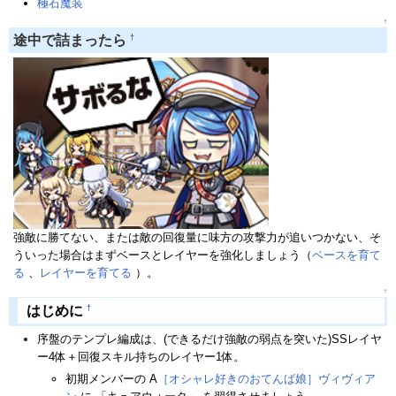
極石魔装
↑
†
途中で詰まったら
強敵に勝てない、または敵の回復量に味方の攻撃力が追いつかない、そ
ういった場合はまずベースとレイヤーを強化しましょう（
ベースを育て
る
、
レイヤーを育てる
）。
↑
†
はじめに
序盤のテンプレ編成は、(できるだけ強敵の弱点を突いた)SSレイヤ
ー4体＋回復スキル持ちのレイヤー1体。
初期メンバーの A
［オシャレ好きのおてんば娘］ヴィヴィア