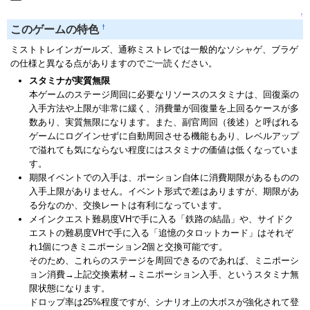
↑
†
このゲームの特色
ミストトレインガールズ、通称ミストレでは一般的なソシャゲ、ブラゲ
の仕様と異なる点がありますのでご一読ください。
スタミナが実質無限
本ゲームのステージ周回に必要なリソースのスタミナは、回復薬の
入手方法や上限が非常に緩く、消費量が回復量を上回るケースが多
数あり、実質無限になります。また、副官周回（後述）と呼ばれる
ゲームにログインせずに自動周回させる機能もあり、レベルアップ
で溢れても気にならない程度にはスタミナの価値は低くなっていま
す。
期限イベントでの入手は、ポーション自体に消費期限があるものの
入手上限がありません。イベント形式で差はありますが、期限があ
る分なのか、交換レートは有利になっています。
メインクエスト難易度VHで手に入る「鉄路の結晶」や、サイドク
エストの難易度VHで手に入る「追憶のタロットカード」はそれぞ
れ1個につきミニポーション2個と交換可能です。
そのため、これらのステージを周回できるのであれば、ミニポーシ
ョン消費→上記交換素材→ミニポーション入手、というスタミナ無
限状態になります。
ドロップ率は25%程度ですが、シナリオ上の大ボスが強化されて登