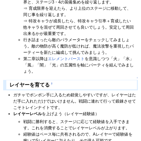
界と、ステージ3・4の装備集めを繰り返します。
⇒ 育成限界を迎えたら、より上位のステージに移動して、
同じ事を繰り返します。
⇒ 特攻キャラが成長したら、特攻キャラ引率＋育成したい
他キャラを混ぜて周回させても良いでしょう。安定して周回
出来るかが最重要です。
行き詰まったら敵のパラメーターをチェックしてみましょ
う。敵の物防が高く魔防が低ければ、魔法攻撃を重視したパ
ーティーを新たに編成して挑んでみましょう。
第二章以降は
エレメントバースト
を意識しつつ「火」「水」
「風」「闇」「光」の五属性を軸にパーティを組んでみまし
ょう。
↑
†
レイヤーを育てる
ガチャでポンポン手に入るため錯覚しやすいですが、レイヤーはた
だ手に入れただけではいけません。戦闘に連れて行って鍛錬させて
こそトレインナイトです。
レイヤーレベル
を上げよう（レイヤー経験値）
戦闘に勝利すると、ステージに応じて経験値を入手できま
す。これを消費することでレイヤーレベルが上がります。
経験値はベース毎に共有されるので、Aレイヤーで経験値を
稼いでSレイヤーに与えたり、その逆も可能です。