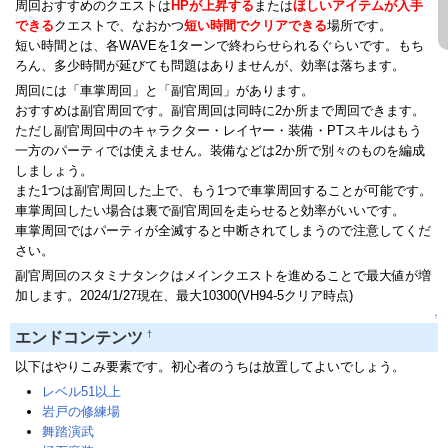
周回おすすめのクエストは
HPが上昇する
または
ほしいアイテムが入手
できる
クエストで、なおかつ
短い時間でクリアできる
場所です。
短い時間とは、各WAVEを1ターンで終わらせられるぐらいです。もち
ろん、多少時間が延びても問題はありませんが、効率は落ちます。
周回には「車掌周回」と「副官周回」があります。
おすすめは副官周回です。副官周回は同時に2か所まで周回できます。
ただし副官周回中のキャラクター・レイヤー・装備・PTスキルはもう
一方のパーティでは使えません。装備などは2か所で別々のものを編成
しましょう。
また1つは副官周回した上で、もう1つで車掌周回することが可能です。
車掌周回したい場合は裏で副官周回を走らせると効率がいいです。
車掌周回ではパーティが全滅すると中断されてしまうので注意してくだ
さい。
副官周回のスタミナタンクはメインクエストを進めることで最大値が増
加します。2024/1/27現在、最大10300(VH94-5クリア時点)
↑
†
エンドコンテンツ
以下はやりこみ要素です。初心者のうちは放置してよいでしょう。
レベル51以上
岩戸の修練場
舞踏演武