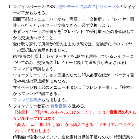
ログインボーナスでSS
［雪中デートで温めて］ヤクーツク
のレイヤ
ーギアがもらえる。
画面下部のメニューバーから「商店」→「交換所」→「レイヤー関
連」へ行くとレイヤーと交換できる。必ず交換しよう。
必ずレイヤーギア何個かを｢プレゼント｣で受け取ったのを確認して
から交換所へ行くこと。
受け取り忘れて所持数0個のままの状態では、交換所にそのレイヤ
ーの選択肢が表示されません。
(交換所の仕様上、レイヤーギアを1個でも所持しているレイヤーに
ついてのみ、交換所の ｢レイヤー召喚｣ で選択肢が表示される)
フレンドを申請しよう。
ウィークリーミッション完遂のために10人必要なほか、パーティ強
化や初期の育成緩和にもなる。
マイページ右上部のメニューボタン→「フレンド一覧」→「検索」
からフレンド申請できる。
フレンド募集板
も活用しよう。
フィンチリー教官の
特別授業
を進める。
【注意】 「PTスキルのレベル上げをしよう」 では、
貴重品の｢メモ
リアルオーブ｣ではなく
、
「商店」 → 「掘り出し物」 から購入できる 「メモリアルフラグメ
ント」 で消化しよう
(B装備は強化のみでいい、進化素材は供給不足なので、特別授業ク