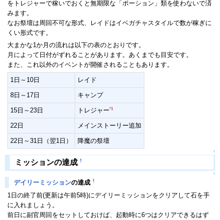
をトレジャーで稼いでおくと無期限な「ポーション」類を使わないで済
みます。
なお祭壇は周回不可な形式、レイドはイベガチャスタイルで数が稼ぎに
くい形式です。
大まかな1か月の流れは以下の表のとおりです。
月によって日付がずれることがあります。あくまでも目安です。
また、これ以外のイベントが開催されることもあります。
1日～10日
レイド
8日～17日
キャンプ
*1
15日～23日
トレジャー
22日
メインストーリー追加
22日～31日（翌1日）
降魔の祭壇
↑
†
ミッションの達成
↑
†
デイリーミッション
の達成
1日の終了前(更新は午前5時)にデイリーミッションをクリアして石を手
に入れましょう。
前日に副官周回をセットしておけば、起動時に6つはクリアできるはず