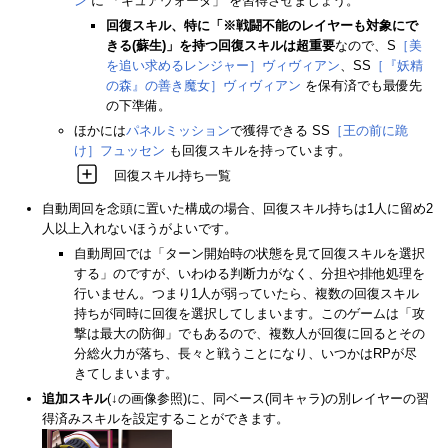
ン
に 「キュアウォータ」 を習得させましょう。
回復スキル、特に「※戦闘不能のレイヤーも対象にで
きる(蘇生)」を持つ回復スキルは超重要
なので、S
［美
を追い求めるレンジャー］ヴィヴィアン
、SS
［『妖精
の森』の善き魔女］ヴィヴィアン
を保有済でも最優先
の下準備。
ほかには
パネルミッション
で獲得できる SS
［王の前に跪
け］フュッセン
も回復スキルを持っています。
回復スキル持ち一覧
自動周回を念頭に置いた構成の場合、回復スキル持ちは1人に留め2
人以上入れないほうがよいです。
自動周回では「ターン開始時の状態を見て回復スキルを選択
する」のですが、いわゆる判断力がなく、分担や排他処理を
行いません。つまり1人が弱っていたら、複数の回復スキル
持ちが同時に回復を選択してしまいます。このゲームは「攻
撃は最大の防御」でもあるので、複数人が回復に回るとその
分総火力が落ち、長々と戦うことになり、いつかはRPが尽
きてしまいます。
追加スキル
(↓の画像参照)に、同ベース(同キャラ)の別レイヤーの習
得済みスキルを設定することができます。