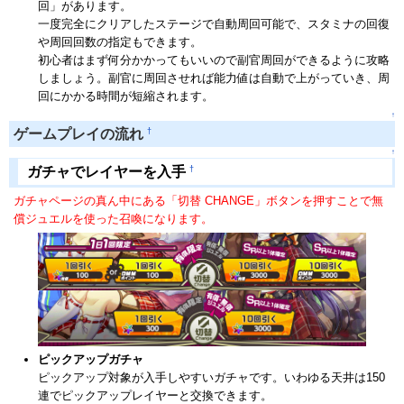
回」があります。
一度完全にクリアしたステージで自動周回可能で、スタミナの回復
や周回回数の指定もできます。
初心者はまず何分かかってもいいので副官周回ができるように攻略
しましょう。副官に周回させれば能力値は自動で上がっていき、周
回にかかる時間が短縮されます。
↑
†
ゲームプレイの流れ
↑
†
ガチャでレイヤーを入手
ガチャページの真ん中にある「切替 CHANGE」ボタンを押すことで無
償ジュエルを使った召喚になります。
ピックアップガチャ
ピックアップ対象が入手しやすいガチャです。いわゆる天井は150
連でピックアップレイヤーと交換できます。