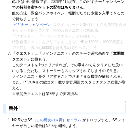
(以下は旧い情報です、2026年4月現在、このビギナーキャンペーン
での
特別合宿チケットの配布はありません
。
他の方法、課金パックやイベント報酬でたまに少量を入手できるの
で待ちましょう
ビギナーキャンペーン
ログインボーナス3日目にもらえる特別合宿
チケットを使うことで、特別合宿クエストに挑める。
「クエスト」→「イベントクエスト」から挑もう。
特別合宿クエストをクリアすることで、HPが13000～16000程度ま
で上昇し、戦力も50000を超えるのでやっておこう。
「クエスト」→「メインクエスト」のステージ選択画面で「
章開放
クエスト
」に挑もう。
このクエストを1つクリアすれば、その章すべてをクリアした扱い
になる。ただし、ストーリーもスキップされてしまうので注意。
メインクエストをクリアすることでさまざまな機能が解放される。
また、PTスキルの総コスト数や副官周回のスタミナタンク総量が増
える。
※章開放クエストは第5部まで実装済み
↑
†
番外
N2-5ではSS
［古の魔女の末裔］セイラム
がドロップする。SSレイ
ヤーが欲しい場合はN2-5を周回しよう。