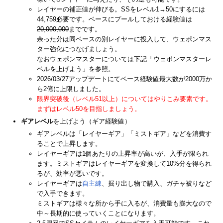
レイヤーの補正値が伸びる。SSをレベル1→50にするには
44,759必要です。ベースにプールしておける経験値は
20,000,000
までです。
余った分は同ベースの別レイヤーに投入して、ウェポンマス
ター強化につなげましょう。
なおウェポンマスターについては下記「ウェポンマスターレ
ベルを上げよう」を参照。
2026/03/27アップデートにてベース経験値最大数が2000万か
ら2億に上限しました。
限界突破後（レベル51以上）についてはやりこみ要素です。
まずはレベル50を目指しましょう。
ギアレベル
を上げよう（ギア経験値）
ギアレベルは「レイヤーギア」「ミストギア」などを消費す
ることで上昇します。
レイヤーギアは1個あたりの上昇率が高いが、入手が限られ
ます。ミストギアはレイヤーギアを変換して10%分を得られ
るが、効率が悪いです。
レイヤーギアは
自主練
、掘り出し物で購入、ガチャ被りなど
で入手できます。
ミストギアは様々な所から手に入るが、消費量も膨大なので
中～長期的に使っていくことになります。