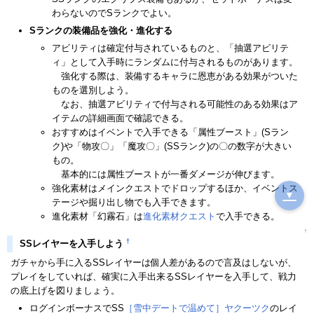
わらないのでSランクでよい。
Sランクの装備品を強化・進化する
アビリティは確定付与されているものと、「抽選アビリテ
ィ」として入手時にランダムに付与されるものがあります。
強化する際は、装備するキャラに恩恵がある効果がついた
ものを選別しよう。
なお、抽選アビリティで付与される可能性のある効果はア
イテムの詳細画面で確認できる。
おすすめはイベントで入手できる「属性ブースト」(Sラン
ク)や「物攻〇」「魔攻〇」(SSランク)の〇の数字が大きい
もの。
基本的には属性ブーストが一番ダメージが伸びます。
強化素材はメインクエストでドロップするほか、イベントス
▼
テージや掘り出し物でも入手できます。
進化素材「幻霧石」は
進化素材クエスト
で入手できる。
↑
†
SSレイヤーを入手しよう
ガチャから手に入るSSレイヤーは個人差があるので言及はしないが、
プレイをしていれば、確実に入手出来るSSレイヤーを入手して、戦力
の底上げを図りましょう。
ログインボーナスでSS
［雪中デートで温めて］ヤクーツク
のレイ