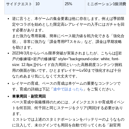
サイドクエスト
10
25%
ミニポーション1個消費
逆に言うと、本ゲームの集金要素は他に存在します。例えば季節限
定やコラボを始めとした限定高レアレイヤーの入手にはガチャを回
す必要があります。
また強力な専用装備、簡単にベース能力値を戦力化できる「強化合
宿」、非常に強力な「課金専用PTスキル」など、課金は早期攻略
を助けます。
2023年3月からレベル限界突破が実装されましたが、こちらは[[岩
戸の修練場>岩戸の修練場" style="background-color: white; font-
size: 12.8px;]]やレイド自力周回といった高難易度コンテンツ挑戦
用の側面が強いです。ひとまずレイヤーLv50まで強化すれば十分
なためあまり気にしなくて大丈夫です。
レイヤーの育成、ベースの育成は本ゲームの重要なコンテンツで
す。育成の詳細は下記「
途中で詰まったら
」をご覧ください。
車掌周回・副官周回
ベース育成や装備獲得のためには、メインクエストや育成用イベン
トを何百回、何千回と同じステージをクリア(周回)する必要があり
ます。
ミストレでは上述のスタミナポーションをバッテリーのようなもの
に注入して、未ログインでも周回を自動で行ってくれる「副官周