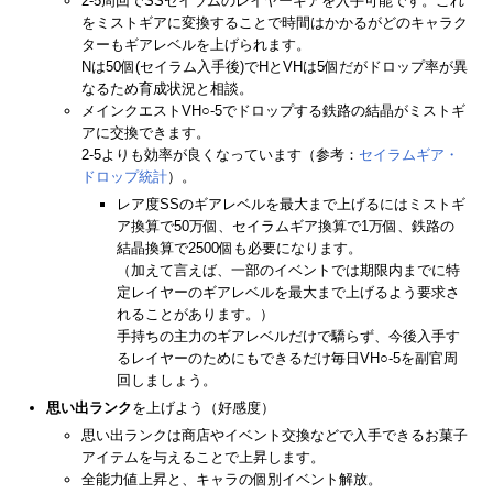
2-5周回でSSセイラムのレイヤーギアを入手可能です。これ
をミストギアに変換することで時間はかかるがどのキャラク
ターもギアレベルを上げられます。
Nは50個(セイラム入手後)でHとVHは5個だがドロップ率が異
なるため育成状況と相談。
メインクエストVH○-5でドロップする鉄路の結晶がミストギ
アに交換できます。
2-5よりも効率が良くなっています（参考：
セイラムギア・
ドロップ統計
）。
レア度SSのギアレベルを最大まで上げるにはミストギ
ア換算で50万個、セイラムギア換算で1万個、鉄路の
結晶換算で2500個も必要になります。
（加えて言えば、一部のイベントでは期限内までに特
定レイヤーのギアレベルを最大まで上げるよう要求さ
れることがあります。）
手持ちの主力のギアレベルだけで驕らず、今後入手す
るレイヤーのためにもできるだけ毎日VH○-5を副官周
回しましょう。
思い出ランク
を上げよう（好感度）
思い出ランクは商店やイベント交換などで入手できるお菓子
アイテムを与えることで上昇します。
全能力値上昇と、キャラの個別イベント解放。