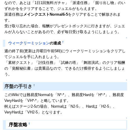
なので、あとは「1日1回無料ガチャ」「派遣任務」「掘り出し物」のい
ずれかををクリアすることで、ジュエルがもらえます。
派遣任務は
メインクエストNormal6-5
をクリアすることで解放されま
す。
受け取り忘れた場合、報酬がプレゼントボックスに行きますが、ジュエ
ルが入らないことがあるので、必ず毎日受け取るようにしましょう。
↑
†
ウィークリーミッション
の達成
週の終了前(更新は月曜日午前5時)にウィークリーミッションをクリアし
てジュエルを手に入れましょう。
「素材クエスト」「討伐任務」「試練の塔」「舞踏演武」のクリア報酬
の「覚醒秘伝書」は貴重品なので、できるだけ獲得するようにしましょ
う。
↑
†
序盤の手引き
このWikiでは難易度Normalを「N*-*」、難易度Hardを「H*-*」、難易度
VeryHardを「VH*-*」と略しています。
例えばステージ2-5の場合、Normalは「N2-5」、Hardは「H2-5」、
VeryHardは「VH2-5」となります。
↑
†
序盤攻略