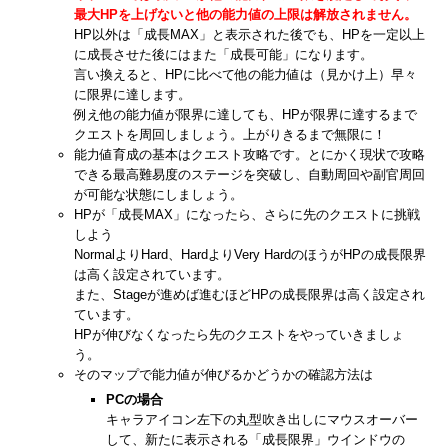
最大HPを上げないと他の能力値の上限は解放されません。
HP以外は「成長MAX」と表示された後でも、HPを一定以上
に成長させた後にはまた「成長可能」になります。
言い換えると、HPに比べて他の能力値は（見かけ上）早々
に限界に達します。
例え他の能力値が限界に達しても、HPが限界に達するまで
クエストを周回しましょう。上がりきるまで無限に！
能力値育成の基本はクエスト攻略です。とにかく現状で攻略
できる最高難易度のステージを突破し、自動周回や副官周回
が可能な状態にしましょう。
HPが「成長MAX」になったら、さらに先のクエストに挑戦
しよう
NormalよりHard、HardよりVery HardのほうがHPの成長限界
は高く設定されています。
また、Stageが進めば進むほどHPの成長限界は高く設定され
ています。
HPが伸びなくなったら先のクエストをやっていきましょ
う。
そのマップで能力値が伸びるかどうかの確認方法は
PCの場合
キャラアイコン左下の丸型吹き出しにマウスオーバー
して、新たに表示される「成長限界」ウインドウの