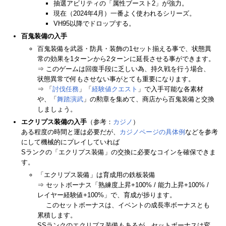
抽選アビリティの「属性ブースト2」が強力。
現在（2024年4月）一番よく使われるシリーズ。
VH95以降でドロップする。
百鬼装備の入手
百鬼装備を武器・防具・装飾の1セット揃える事で、状態異
常の効果を1ターンから2ターンに延長させる事ができます。
⇒ このゲームは回復手段に乏しい為、持久戦を行う場合、
状態異常で何もさせない事がとても重要になります。
⇒ 「
討伐任務
」「
経験値クエスト
」で入手可能な各素材
や、「
舞踏演武
」の勲章を集めて、商店から百鬼装備と交換
しましょう。
エクリプス装備の入手
（参考：
カジノ
）
ある程度の時間と運は必要だが、
カジノページの具体例
などを参考
にして機械的にプレイしていれば
Sランクの「エクリプス装備」の交換に必要なコインを確保できま
す。
「エクリプス装備」は育成用の鉄板装備
⇒ セットボーナス「熟練度上昇+100% / 能力上昇+100% /
レイヤー経験値+100%」で、育成が捗ります。
このセットボーナスは、イベントの成長率ボーナスとも
累積します。
SSランクのエクリプス装備もあるが、セットボーナスは変