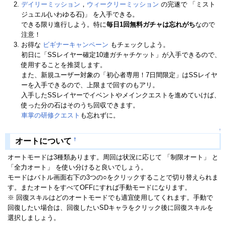
デイリーミッション
，
ウィークリーミッション
の完遂で 「ミスト
ジュエル(いわゆる石)」 を入手できる。
できる限り進行しよう。特に
毎日1回無料ガチャは忘れがち
なので
注意！
お得な
ビギナーキャンペーン
もチェックしよう。
初日に「SSレイヤー確定10連ガチャチケット」が入手できるので、
使用することを推奨します。
また、新規ユーザー対象の「初心者専用！7日間限定」はSSレイヤ
ーを入手できるので、上限まで回すのもアリ。
入手したSSレイヤーでイベントやメインクエストを進めていけば、
使った分の石はそのうち回収できます。
車掌の研修クエスト
も忘れずに。
↑
†
オートについて
オートモードは3種類あります。周回は状況に応じて 「制限オート」 と
「全力オート」 を使い分けると良いでしょう。
モードはバトル画面右下の3つの○をクリックすることで切り替えられま
す。またオートをすべてOFFにすれば手動モードになります。
※ 回復スキルはどのオートモードでも適宜使用してくれます。手動で
回復したい場合は、回復したいSDキャラをクリック後に回復スキルを
選択しましょう。