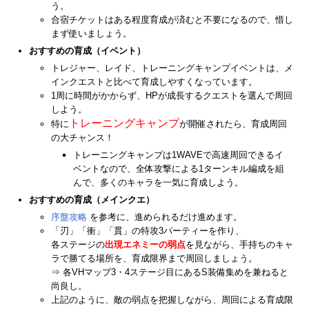
う。
合宿チケットはある程度育成が済むと不要になるので、惜し
まず使いましょう。
おすすめの育成（イベント）
トレジャー、レイド、トレーニングキャンプイベントは、メ
インクエストと比べて育成しやすくなっています。
1周に時間がかからず、HPが成長するクエストを選んで周回
しよう。
トレーニングキャンプ
特に
が開催されたら、育成周回
の大チャンス！
トレーニングキャンプは1WAVEで高速周回できるイ
ベントなので、全体攻撃による1ターンキル編成を組
んで、多くのキャラを一気に育成しよう。
おすすめの育成（メインクエ）
序盤攻略
を参考に、進められるだけ進めます。
「刃」「衝」「貫」の特攻3パーティーを作り、
各ステージの
出現エネミーの
弱点
を見ながら、手持ちのキャ
ラで勝てる場所を、育成限界まで周回しましょう。
⇒ 各VHマップ3・4ステージ目にあるS装備集めを兼ねると
尚良し。
上記のように、敵の弱点を把握しながら、周回による育成限