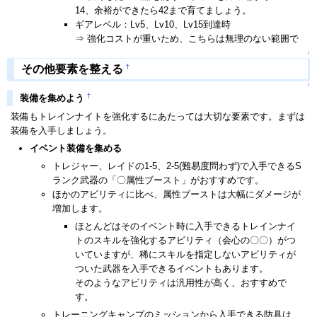
14、余裕ができたら42まで育てましょう。
ギアレベル：Lv5、Lv10、Lv15到達時
⇒ 強化コストが重いため、こちらは無理のない範囲で
↑
†
その他要素を整える
↑
†
装備を集めよう
装備もトレインナイトを強化するにあたっては大切な要素です。まずは
装備を入手しましょう。
イベント装備を集める
トレジャー、レイドの1-5、2-5(難易度問わず)で入手できるS
ランク武器の「〇属性ブースト」がおすすめです。
ほかのアビリティに比べ、属性ブーストは大幅にダメージが
増加します。
ほとんどはそのイベント時に入手できるトレインナイ
トのスキルを強化するアビリティ（会心の〇〇）がつ
いていますが、稀にスキルを指定しないアビリティが
ついた武器を入手できるイベントもあります。
そのようなアビリティは汎用性が高く、おすすめで
す。
トレーニングキャンプのミッションから入手できる防具は、