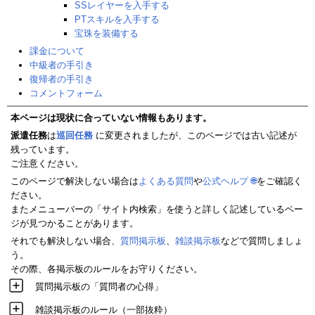
SSレイヤーを入手する
PTスキルを入手する
宝珠を装備する
課金について
中級者の手引き
復帰者の手引き
コメントフォーム
本ページは現状に合っていない情報もあります。
派遣任務
は
巡回任務
に変更されましたが、このページでは古い記述が
残っています。
ご注意ください。
このページで解決しない場合は
よくある質問
や
公式ヘルプ
🌐
をご確認く
ださい。
またメニューバーの「サイト内検索」を使うと詳しく記述しているペー
ジが見つかることがあります。
それでも解決しない場合、
質問掲示板
、
雑談掲示板
などで質問しましょ
う。
その際、各掲示板のルールをお守りください。
質問掲示板の「質問者の心得」
雑談掲示板のルール（一部抜粋）