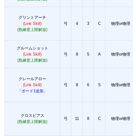
グリントアーチ
(Link Skill)
弓
4
3
C
物理or物理
(熟練度上限解放)
グルームショット
(Link Skill)
弓
8
5
A
物理or物理
(熟練度上限解放)
クレールアロー
(Link Skill)
弓
8
6
S
物理or物理
「ボード1追加」
クロスピアス
弓
11
8
C
物理or物理
(熟練度上限解放)