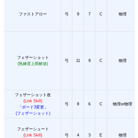
ファストアロー
弓
9
7
C
物理
フェザーショット
弓
11
9
C
物理
(熟練度上限解放)
フェザーショット改
(Link Skill)
弓
8
6
C
物理or物理
「ボード3変更」
(フェザーショット)
フェザーシュート
(Link Skill)
弓
4
3
E
物理