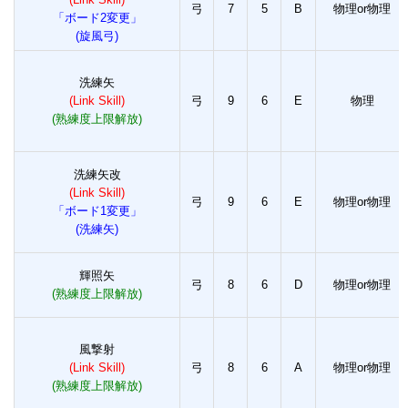
弓
7
5
B
物理or物理
「ボード2変更」
(旋風弓)
洗練矢
(Link Skill)
弓
9
6
E
物理
(熟練度上限解放)
洗練矢改
(Link Skill)
弓
9
6
E
物理or物理
「ボード1変更」
(洗練矢)
輝照矢
弓
8
6
D
物理or物理
(熟練度上限解放)
風撃射
(Link Skill)
弓
8
6
A
物理or物理
(熟練度上限解放)