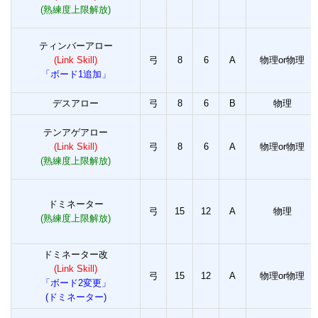
(熟練度上限解放)
ティンバーアロー
(Link Skill)
弓
8
6
A
物理or物理
「ボード1追加」
デスアロー
弓
8
6
B
物理
テンアゲアロー
(Link Skill)
弓
8
6
A
物理or物理
(熟練度上限解放)
ドミネーター
弓
15
12
A
物理
(熟練度上限解放)
ドミネーター改
(Link Skill)
弓
15
12
A
物理or物理
「ボード2変更」
(ドミネーター)