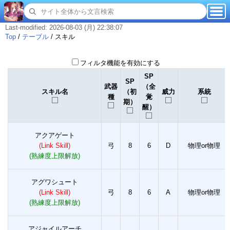
Last-modified: 2026-08-03 (月) 22:38:07
Top
/
テーブル
/
スキル
フィルタ機能を有効にする
SP
SP
武器
（全
スキル名
（初
威力
系統
種
覚
期）
醒）
アクアゲート
(Link Skill)
弓
8
6
D
物理or物理
(熟練度上限解放)
アグワシュート
(Link Skill)
弓
8
6
A
物理or物理
(熟練度上限解放)
アジャイルアーチ