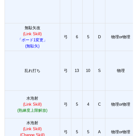
無駄矢改
(Link Skill)
弓
6
5
D
物理or物理
「ボード1変更」
(無駄矢)
乱れ打ち
弓
13
10
S
物理
水泡射
(Link Skill)
弓
5
4
C
物理or物理
(熟練度上限解放)
水泡射
(Link Skill)
弓
5
5
A
物理or物理
(Change Skill)