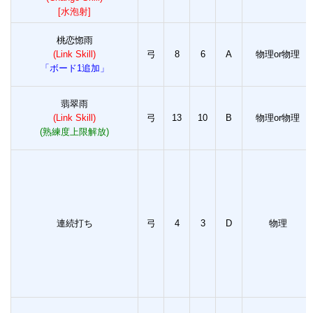
[水泡射]
桃恋惚雨
(Link Skill)
弓
8
6
A
物理or物理
「ボード1追加」
翡翠雨
(Link Skill)
弓
13
10
B
物理or物理
(熟練度上限解放)
連続打ち
弓
4
3
D
物理