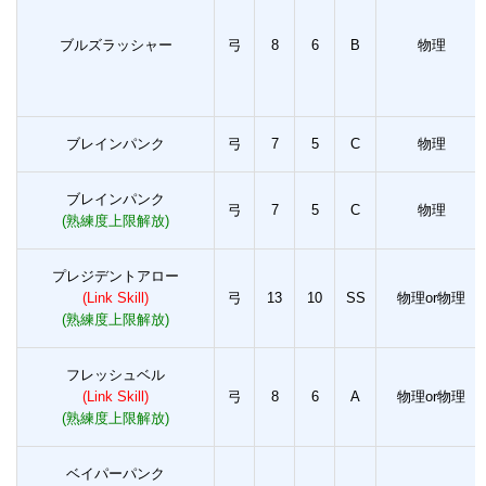
ブルズラッシャー
弓
8
6
B
物理
ブレインパンク
弓
7
5
C
物理
ブレインパンク
弓
7
5
C
物理
(熟練度上限解放)
プレジデントアロー
(Link Skill)
弓
13
10
SS
物理or物理
(熟練度上限解放)
フレッシュベル
(Link Skill)
弓
8
6
A
物理or物理
(熟練度上限解放)
ベイパーパンク