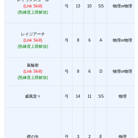
(Link Skill)
弓
13
10
SS
物理or物理
(熟練度上限解放)
レイジアーチ
(Link Skill)
弓
8
6
A
物理or物理
(熟練度上限解放)
嵐輪射
(Link Skill)
弓
8
6
D
物理or物理
(熟練度上限解放)
威風堂々
弓
14
11
SS
物理
礎の矢
弓
3
2
E
物理