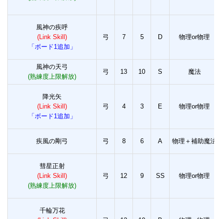
風神の疾呼
(Link Skill)
弓
7
5
D
物理or物理
「ボード1追加」
風神の天弓
弓
13
10
S
魔法
(熟練度上限解放)
降光矢
(Link Skill)
弓
4
3
E
物理or物理
「ボード1追加」
疾風の剛弓
弓
8
6
A
物理＋補助魔法
彗星正射
(Link Skill)
弓
12
9
SS
物理or物理
(熟練度上限解放)
千輪万花