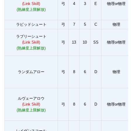
(Link Skill)
弓
4
3
E
物理or物理
(熟練度上限解放)
ラピッドシュート
弓
7
5
C
物理
ラブリーシュート
(Link Skill)
弓
13
10
SS
物理or物理
(熟練度上限解放)
ランダムアロー
弓
8
6
D
物理
ルヴェーアロウ
(Link Skill)
弓
8
6
D
物理or物理
(熟練度上限解放)
レイヴンスコール