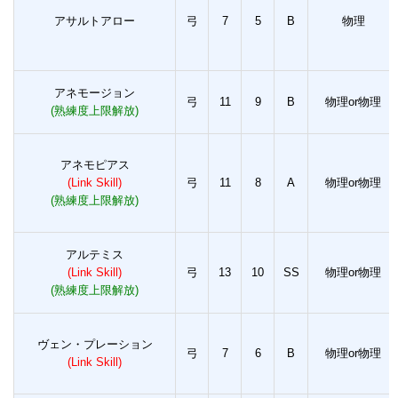
アサルトアロー
弓
7
5
B
物理
アネモージョン
弓
11
9
B
物理or物理
(熟練度上限解放)
アネモピアス
(Link Skill)
弓
11
8
A
物理or物理
(熟練度上限解放)
アルテミス
(Link Skill)
弓
13
10
SS
物理or物理
(熟練度上限解放)
ヴェン・プレーション
弓
7
6
B
物理or物理
(Link Skill)