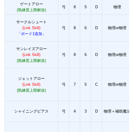
ゲートアロー
弓
8
5
D
物理
(熟練度上限解放)
サークルシュート
(Link Skill)
弓
8
6
D
物理or物理
「ボード1追加」
サンレイズアロー
(Link Skill)
弓
8
6
D
物理or物理
(熟練度上限解放)
ジェットアロー
(Link Skill)
弓
7
5
C
物理or物理
(熟練度上限解放)
シャイニングピアス
弓
4
3
D
物理＋補助魔法