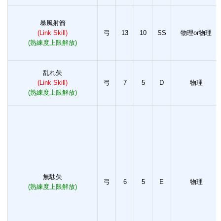
暴風射箭
(Link Skill)
弓
13
10
SS
物理or物理
(熟練度上限解放)
乱れ矢
(Link Skill)
弓
7
5
D
物理
(熟練度上限解放)
無駄矢
弓
6
5
E
物理
(熟練度上限解放)