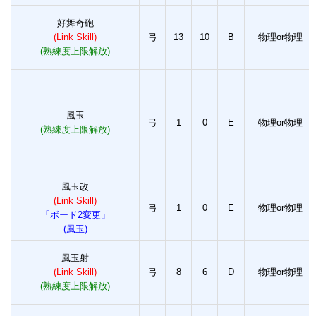
好舞奇砲
(Link Skill)
弓
13
10
B
物理or物理
(熟練度上限解放)
風玉
弓
1
0
E
物理or物理
(熟練度上限解放)
風玉改
(Link Skill)
弓
1
0
E
物理or物理
「ボード2変更」
(風玉)
風玉射
(Link Skill)
弓
8
6
D
物理or物理
(熟練度上限解放)