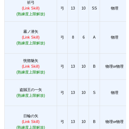
祈弓
(Link Skill)
弓
13
10
SS
物理
(熟練度上限解放)
霧ノ潜矢
(Link Skill)
弓
8
6
A
物理
(熟練度上限解放)
恍惚魅矢
(Link Skill)
弓
13
10
B
物理or物理
(熟練度上限解放)
盗賊王の一矢
弓
13
10
S
物理
(熟練度上限解放)
日輪の矢
(Link Skill)
弓
13
10
B
物理or物理
(熟練度上限解放)