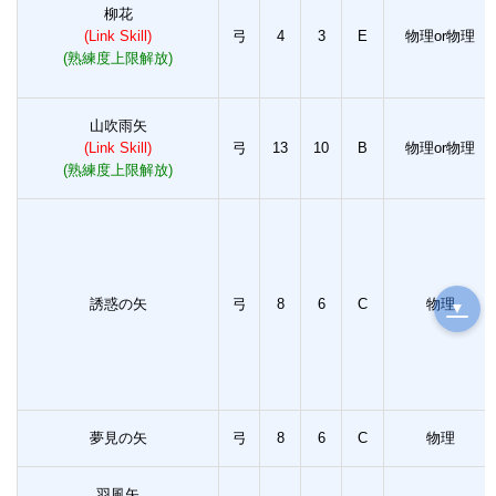
柳花
(Link Skill)
弓
4
3
E
物理or物理
(熟練度上限解放)
山吹雨矢
(Link Skill)
弓
13
10
B
物理or物理
(熟練度上限解放)
誘惑の矢
弓
8
6
C
物理
▼
夢見の矢
弓
8
6
C
物理
羽風矢