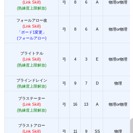
(Link Skill)
弓
8
6
A
物理or物理
(熟練度上限解放)
フォールアロー改
(Link Skill)
弓
8
6
A
物理or物理
「ボード1変更」
(フォールアロー)
ブライトテル
(Link Skill)
弓
4
3
E
物理or物理
(熟練度上限解放)
ブラインドレイン
弓
9
7
D
物理
(熟練度上限解放)
ブラステーター
(Link Skill)
弓
16
13
A
物理or物理
(熟練度上限解放)
ブラストアロー
(Link Skill)
弓
11
9
SS
物理